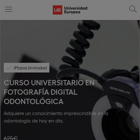
¡Plazas limitadas!
CURSO UNIVERSITARIO EN
FOTOGRAFÍA DIGITAL
ODONTOLÓGICA
Adquiere un conocimiento imprescindible en la
odontología de hoy en día.
625€