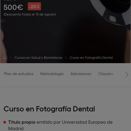
500€
-20%
¡Descuento hasta el 15 de agosto!
Cursos en Salud y Biomédicas
Curso en Fotografía Dental
Plan de estudios
Metodología
Admisiones
Claustro
Curso en Fotografía Dental
Título propio
emitido por Universidad Europea de
Madrid