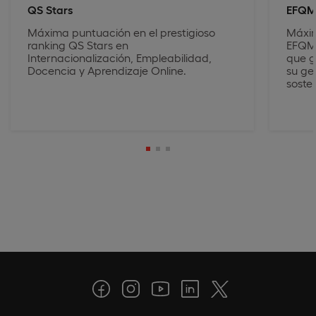
QS Stars
EFQ
Máxima puntuación en el prestigioso
Máxim
ranking QS Stars en
EFQM,
Internacionalización, Empleabilidad,
que g
Docencia y Aprendizaje Online.
su ge
sosten