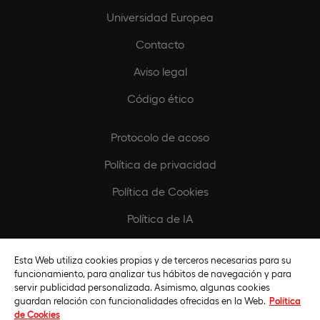
Universidad Europea
Contacto
Aviso legal
Código ético
Protocolo de acoso
Política de privacidad
Política de Cookies
Política de IA
Configurar Cookies
Esta Web utiliza cookies propias y de terceros necesarias para su
funcionamiento, para analizar tus hábitos de navegación y para
Europeamedia
servir publicidad personalizada. Asimismo, algunas cookies
guardan relación con funcionalidades ofrecidas en la Web.
Política
Fundación Universidad Europea
de Cookies