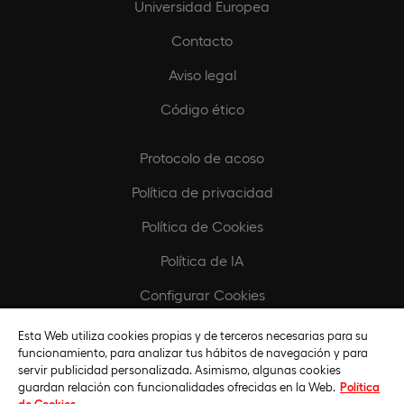
Universidad Europea
Contacto
Aviso legal
Código ético
Protocolo de acoso
Política de privacidad
Política de Cookies
Política de IA
Configurar Cookies
Esta Web utiliza cookies propias y de terceros necesarias para su
Europeamedia
funcionamiento, para analizar tus hábitos de navegación y para
servir publicidad personalizada. Asimismo, algunas cookies
Fundación Universidad Europea
guardan relación con funcionalidades ofrecidas en la Web.
Política
de Cookies