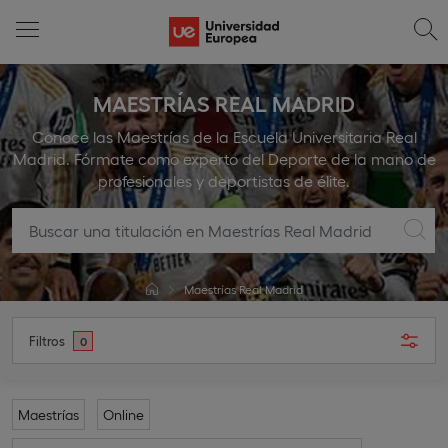
MAESTRÍAS REAL MADRID
Conoce las Maestrías de la Escuela Universitaria Real
Madrid. Fórmate como experto del Deporte de la mano de
profesionales y deportistas de élite.
Maestrías Real Madrid
Filtros
0
Maestrías
Online