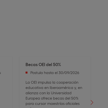
Becas OEI del 50%
P
6
Postula hasta el 30/09/2026
El
em
La OEI impulsa la cooperación
an
educativa en Iberoamérica y, en
nú
alianza con la Universidad
mo
Europea ofrece becas del 50%
para cursar maestrías oficiales
Ad