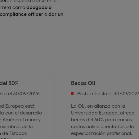
eran especializarse en el
carrera como
abogado o
 compliance officer
o
dar un
del 50%
Becas OIJ
asta el 30/09/2026
Postula hasta el 30/09/202
ad Europea está
La OIJ, en alianza con la
 con el desarrollo
Universidad Europea, ofrece
e América Latina y
becas del 60% para cursos
 miembros de la
cortos online orientados a la
 de Estados
especialización profesional.