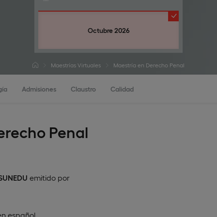
Octubre 2026
Maestrías Virtuales
Maestría en Derecho Penal
gía
Admisiones
Claustro
Calidad
Derecho Penal
n SUNEDU
emitido por
en
español