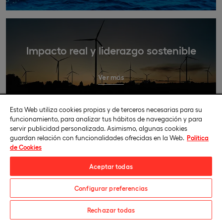
Impacto real y liderazgo sostenible
Ver más
Esta Web utiliza cookies propias y de terceros necesarias para su
funcionamiento, para analizar tus hábitos de navegación y para
servir publicidad personalizada. Asimismo, algunas cookies
guardan relación con funcionalidades ofrecidas en la Web.
Política
de Cookies
Plan de Estudios de la Maestría en
Aceptar todas
Energías Renovables
Configurar preferencias
En la Maestría en Energías Renovables en línea estudias el
Solicita información
Rechazar todas
contexto energético y eléctrico actual, profundizando en