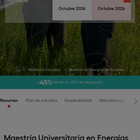
ONLINE
Octubre 2026
Octubre 2026
Maestrías Virtuales
Maestría en Energías Renovables
-45%
¡Desde un 45 % de descuento!
Resumen
Plan de estudios
Empleabilidad
Metodología
Adm
Maestría Universitaria en Energías