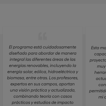
El programa está cuidadosamente
Esta ma
diseñado para abordar de manera
capac
integral las diferentes áreas de las
proyecto
energías renovables, incluyendo la
muy 
energía solar, eólica, hidroeléctrica y
herra
biomasa, entre otras. Los profesores,
actua
expertos en sus campos, aportan
con
una visión práctica y actualizada,
permitid
combinando teoría con casos
mi d
prácticos y estudios de impacto