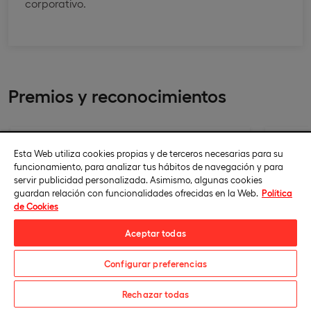
corporativo.
Premios y reconocimientos
Esta Web utiliza cookies propias y de terceros necesarias para su
funcionamiento, para analizar tus hábitos de navegación y para
servir publicidad personalizada. Asimismo, algunas cookies
guardan relación con funcionalidades ofrecidas en la Web.
Política
de Cookies
Aceptar todas
Configurar preferencias
QS Stars
EFQ
Matricúlate
Rechazar todas
Máxima puntuación en el prestigioso
Máxim