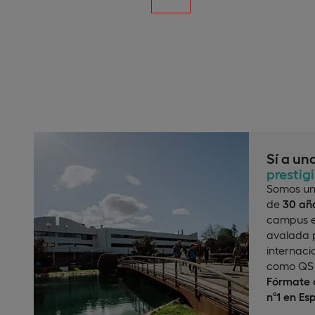
Sí a un
prestig
Somos un
de
30 año
campus e
avalada p
internaci
como QS 
Fórmate c
nº1 en Es