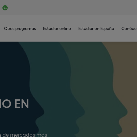
Otros programas
Estudiar online
Estudiar en España
Conóce
IO EN
ón de mercados más