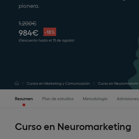
pionera.
1.200€
984€
-18%
¡Descuento hasta el 15 de agosto!
Cursos en Marketing y Comunicación
Curso en Neuromarketi
Resumen
Plan de estudios
Metodología
Admisiones
Curso en Neuromarketing