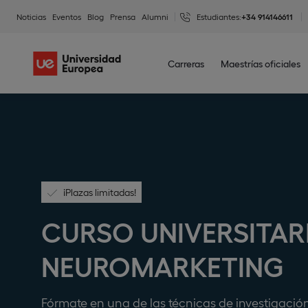
Noticias
Eventos
Blog
Prensa
Alumni
Estudiantes:
+34 914146611
Carreras
Maestrías oficiales
¡Plazas limitadas!
CURSO UNIVERSITAR
NEUROMARKETING
Fórmate en una de las técnicas de investigaci