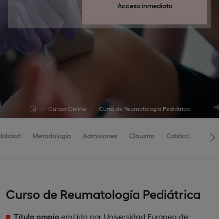
Acceso inmediato
Cursos Online
Curso de Reumatología Pediátrica
bilidad
Metodología
Admisiones
Claustro
Calidad
Curso de Reumatología Pediátrica
Título propio
emitido por Universidad Europea de