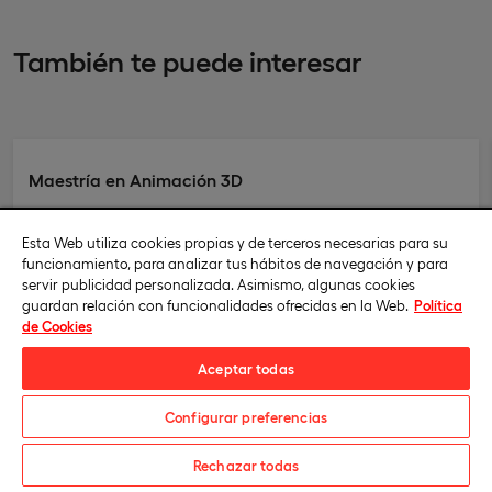
También te puede interesar
Maestría en Animación 3D
Online
Esta Web utiliza cookies propias y de terceros necesarias para su
funcionamiento, para analizar tus hábitos de navegación y para
Conoce en profundidad el papel del animador en las diferentes
servir publicidad personalizada. Asimismo, algunas cookies
industrias audiovisuales y destaca con un porfolio único y
guardan relación con funcionalidades ofrecidas en la Web.
Política
competitivo.
de Cookies
Aceptar todas
Configurar preferencias
Solicita información
Rechazar todas