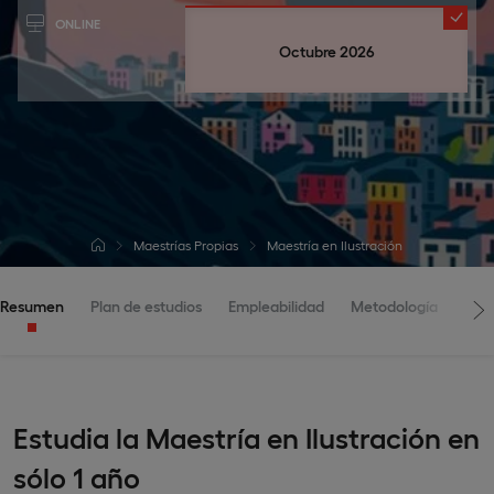
ONLINE
Octubre 2026
Maestrías Propias
Maestría en Ilustración
Resumen
Plan de estudios
Empleabilidad
Metodología
Adm
Estudia la Maestría en Ilustración en
sólo 1 año