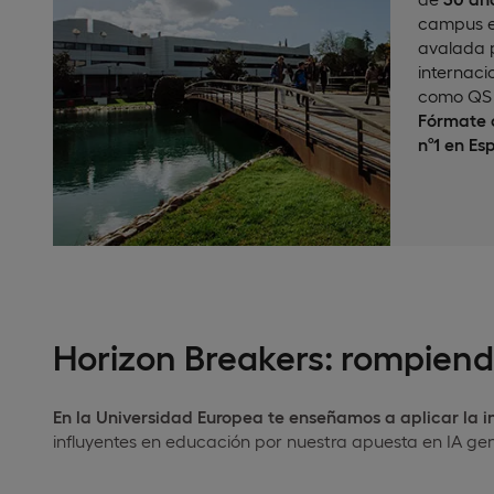
campus e
avalada p
internaci
como QS 
Fórmate c
nº1 en Es
Horizon Breakers: rompiendo
En la Universidad Europea
te enseñamos a aplicar la int
influyentes en educación por nuestra apuesta en IA gen