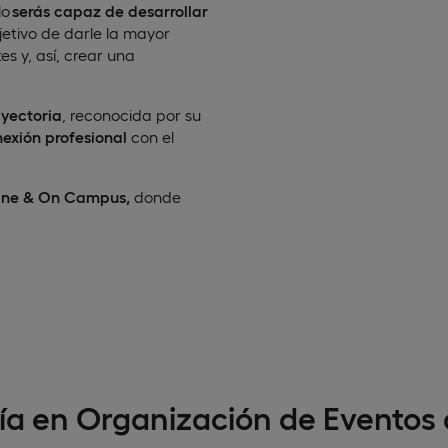
lo
serás capaz de
desarrollar
jetivo de darle la mayor
s y, así, crear una
yectoria
, reconocida por su
nexión profesional
con el
ine & On Campus,
donde
ría en Organización de Eventos