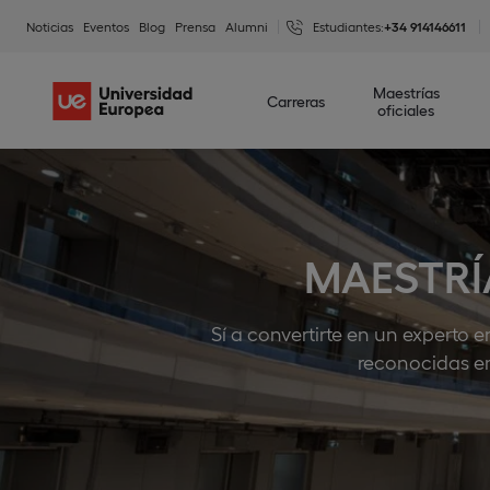
Noticias
Eventos
Blog
Prensa
Alumni
Estudiantes:
+34 914146611
Maestrías
Carreras
oficiales
MAESTRÍ
Sí a convertirte en un experto
reconocidas em