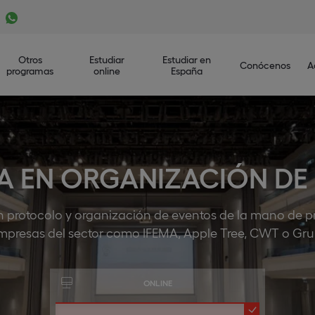
Otros
Estudiar
Estudiar en
Conócenos
A
programas
online
España
A EN ORGANIZACIÓN DE
 en protocolo y organización de eventos de la mano de p
presas del sector como IFEMA, Apple Tree, CWT o Gru
ONLINE