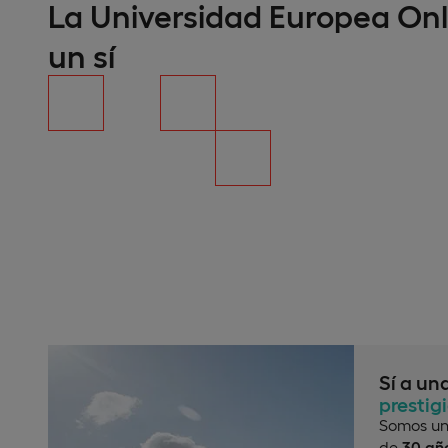
La Universidad Europea Onl
un sí
Sí a un
prestig
Somos un
de
30 año