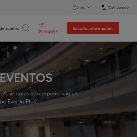
Entra
Comparador
+51
dmisiones
Solicita información
15154559
 EVENTOS
rofesionales con experiencia en
po Evento Plus.