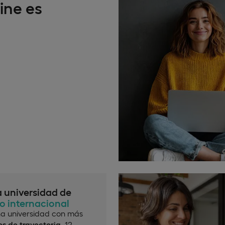
ine es
a universidad de
io internacional
a universidad con más
s de trayectoria
, 12