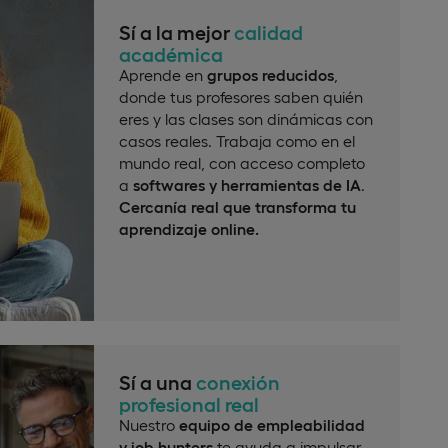
Sí a la mejor
calidad
académica
Aprende en
grupos reducidos
,
donde tus profesores saben quién
eres y las clases son dinámicas con
casos reales. Trabaja como en el
mundo real, con acceso completo
a
softwares y herramientas de IA
.
Cercanía real que transforma tu
aprendizaje online.
Sí a una
conexión
profesional real
Nuestro
equipo de empleabilidad
y job hunters
te ayuda a impulsar