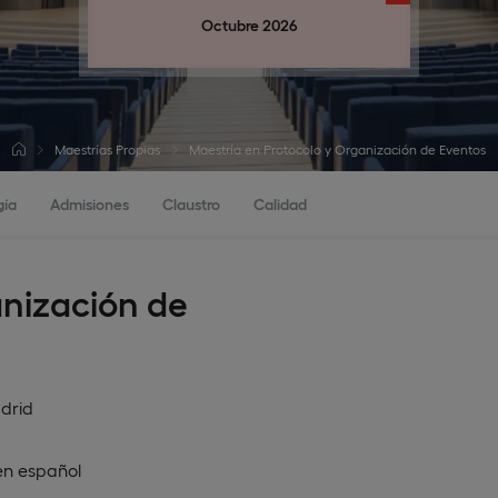
Octubre 2026
Maestrías Propias
Maestría en Protocolo y Organización de Eventos
gía
Admisiones
Claustro
Calidad
anización de
drid
en
español