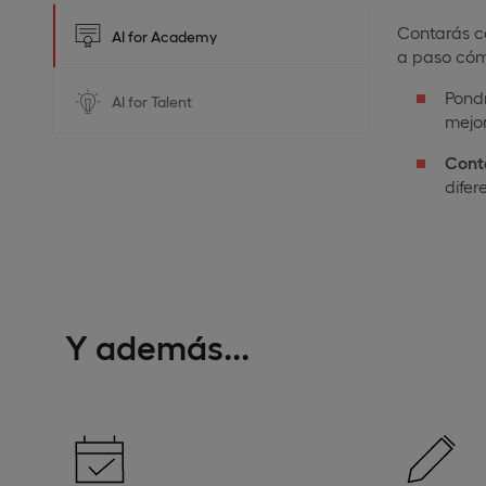
Contarás c
AI for Academy
a paso cóm
Pond
AI for Talent
mejo
Cont
difer
Y además...