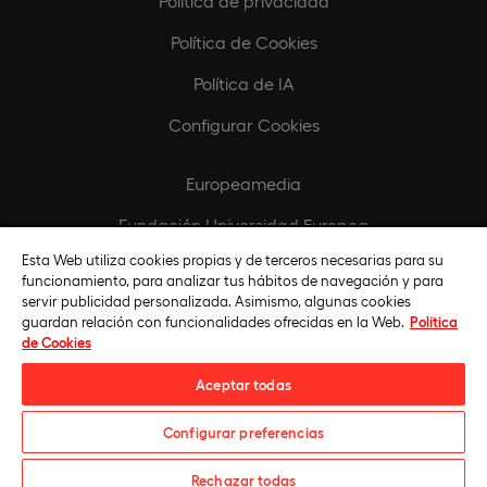
Política de privacidad
Política de Cookies
Política de IA
Configurar Cookies
Europeamedia
Fundación Universidad Europea
Esta Web utiliza cookies propias y de terceros necesarias para su
Biblioteca
funcionamiento, para analizar tus hábitos de navegación y para
servir publicidad personalizada. Asimismo, algunas cookies
guardan relación con funcionalidades ofrecidas en la Web.
Política
de Cookies
Aceptar todas
Configurar preferencias
Universidad Europea © 2026. Todos Los Derechos Reservados
Rechazar todas