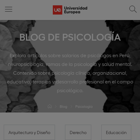
BLOG DE PSICOLOGÍA
Explora artículos sobre salarios de psicólogos en Perú,
neuropsicología, ramas de la psicología y salud mental.
Contenido sobre psicología clínica, organizacional,
educativa, terapias y desarrollo profesional en el campo
psicológico.
Blog
Psicología
Arquitectura y Diseño
Derecho
Educación