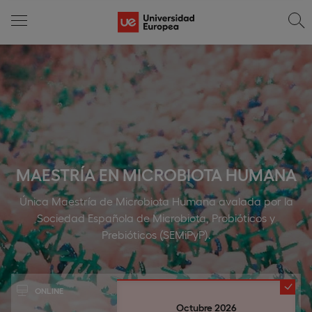
MAESTRÍA EN MICROBIOTA HUMANA
Única Maestría de Microbiota Humana avalada por la
Sociedad Española de Microbiota, Probióticos y
Prebióticos (SEMiPyP).
ONLINE
Octubre 2026